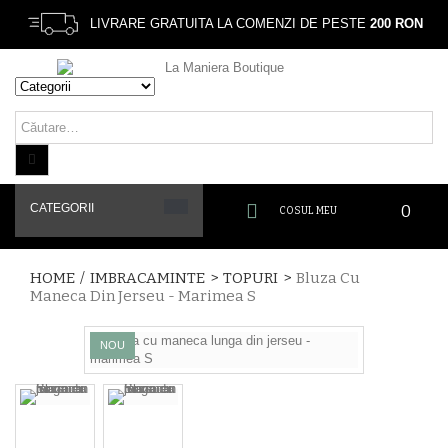
LIVRARE GRATUITA LA COMENZI DE PESTE
200 RON
CATEGORII
0
COSUL MEU
HOME
/
IMBRACAMINTE
>
TOPURI
>
Bluza Cu
Maneca Din Jerseu - Marimea S
NOU