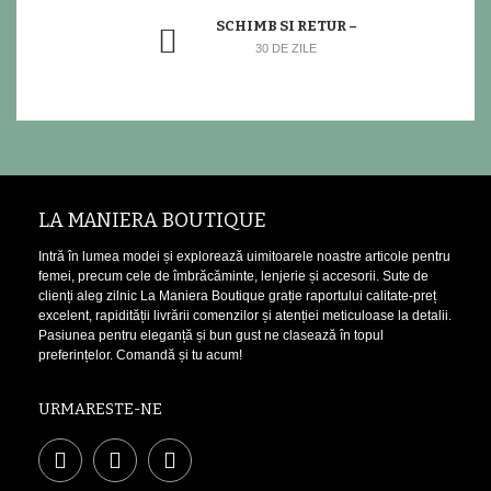
SCHIMB SI RETUR –
30 DE ZILE
LA MANIERA BOUTIQUE
Intră în lumea modei și explorează uimitoarele noastre articole pentru
femei, precum cele de îmbrăcăminte, lenjerie și accesorii. Sute de
clienți aleg zilnic La Maniera Boutique grație raportului calitate-preț
excelent, rapidității livrării comenzilor și atenției meticuloase la detalii.
Pasiunea pentru eleganță și bun gust ne clasează în topul
preferințelor. Comandă și tu acum!
URMARESTE-NE