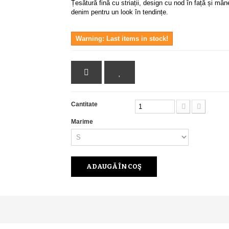
Țesătură fină cu striații, design cu nod în față și mâ
denim pentru un look în tendințe.
Warning: Last items in stock!
Cantitate
Marime
ADAUGĂ ÎN COŞ