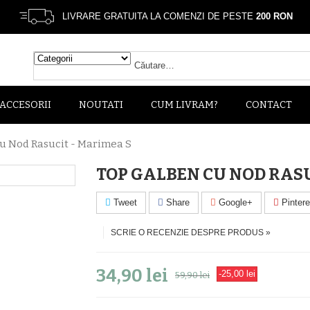
LIVRARE GRATUITA LA COMENZI DE PESTE
200 RON
ACCESORII
NOUTATI
CUM LIVRAM?
CONTACT
u Nod Rasucit - Marimea S
TOP GALBEN CU NOD RASU
Tweet
Share
Google+
Pintere
SCRIE O RECENZIE DESPRE PRODUS »
34,90 lei
-25,00 lei
59,90 lei