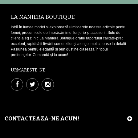
LA MANIERA BOUTIQUE
Intră în lumea modei și explorează uimitoarele noastre articole pentru
femei, precum cele de îmbrăcăminte, lenjerie și accesorii. Sute de
clienți aleg zilnic La Maniera Boutique grație raportului calitate-preț
excelent, rapidității livrării comenzilor și atenției meticuloase la detalii.
Pasiunea pentru eleganță și bun gust ne clasează în topul
preferințelor. Comandă și tu acum!
URMARESTE-NE
CONTACTEAZA-NE ACUM!