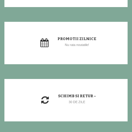
PROMOTII ZILNICE
Nu rata noutatile!
SCHIMB SI RETUR –
30 DE ZILE