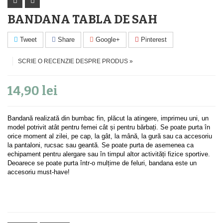
BANDANA TABLA DE SAH
Tweet
Share
Google+
Pinterest
SCRIE O RECENZIE DESPRE PRODUS »
14,90 lei
Bandană realizată din bumbac fin, plăcut la atingere, imprimeu uni, un
model potrivit atât pentru femei cât și pentru bărbați. Se poate purta în
orice moment al zilei, pe cap, la gât, la mână, la gură sau ca accesoriu
la pantaloni, rucsac sau geantă. Se poate purta de asemenea ca
echipament pentru alergare sau în timpul altor activități fizice sportive.
Deoarece se poate purta într-o mulțime de feluri, bandana este un
accesoriu must-have!