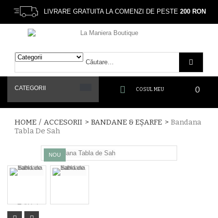
LIVRARE GRATUITA LA COMENZI DE PESTE
200 RON
CATEGORII
0
COSUL MEU
HOME
/
ACCESORII
>
BANDANE & EȘARFE
>
Bandana
Tabla De Sah
NOU