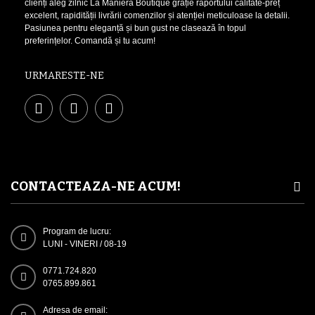
clienți aleg zilnic La Maniera Boutique grație raportului calitate-preț
excelent, rapidității livrării comenzilor și atenției meticuloase la detalii.
Pasiunea pentru eleganță și bun gust ne clasează în topul
preferințelor. Comandă și tu acum!
URMARESTE-NE
CONTACTEAZA-NE ACUM!
Program de lucru:
LUNI - VINERI / 08-19
0771.724.820
0765.899.861
Adresa de email: