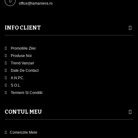
office@lamaniera.ro
INFO CLIENT
Promotiile Zilei
Produse Noi
Trend Vanzari
Date De Contact
A.N.P.C.
S.O.L.
Termeni Si Conditii
CONTUL MEU
Comenzile Mele