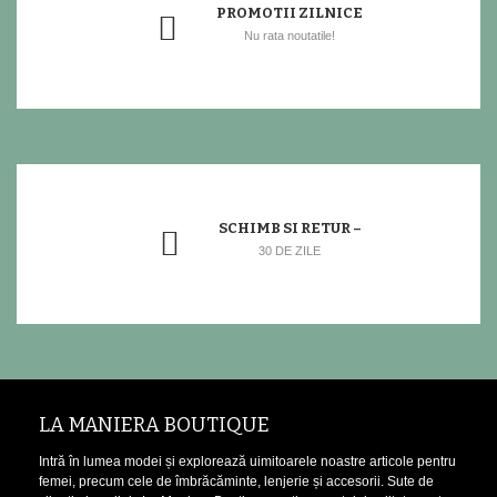
PROMOTII ZILNICE
Nu rata noutatile!
SCHIMB SI RETUR –
30 DE ZILE
LA MANIERA BOUTIQUE
Intră în lumea modei și explorează uimitoarele noastre articole pentru
femei, precum cele de îmbrăcăminte, lenjerie și accesorii. Sute de