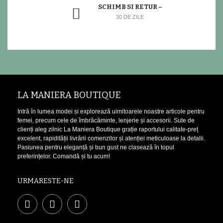
SCHIMB SI RETUR –
30 DE ZILE
LA MANIERA BOUTIQUE
Intră în lumea modei și explorează uimitoarele noastre articole pentru
femei, precum cele de îmbrăcăminte, lenjerie și accesorii. Sute de
clienți aleg zilnic La Maniera Boutique grație raportului calitate-preț
excelent, rapidității livrării comenzilor și atenției meticuloase la detalii.
Pasiunea pentru eleganță și bun gust ne clasează în topul
preferințelor. Comandă și tu acum!
URMARESTE-NE