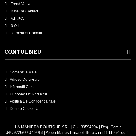
Trend Vanzari
Date De Contact
A.N.P.C.
S.O.L.
Termeni Si Conditii
CONTUL MEU
Comenzile Mele
Adrese De Livrare
Informatii Cont
Cupoane De Reduceri
Politica De Confidentialitate
Despre Cookie-Uri
LA MANIERA BOUTIQUE SRL | CUI 39594294 | Reg. Com.:
J40/9726/09.07.2018 | Aleea Marius Emanoil Buteica,nr.8, bl, 62, sc.1,