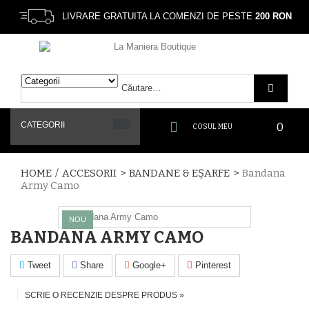
LIVRARE GRATUITA LA COMENZI DE PESTE
200 RON
CATEGORII
0
COSUL MEU
HOME
/
ACCESORII
>
BANDANE & EȘARFE
>
Bandana
Army Camo
NOU
BANDANA ARMY CAMO
Tweet
Share
Google+
Pinterest
SCRIE O RECENZIE DESPRE PRODUS »