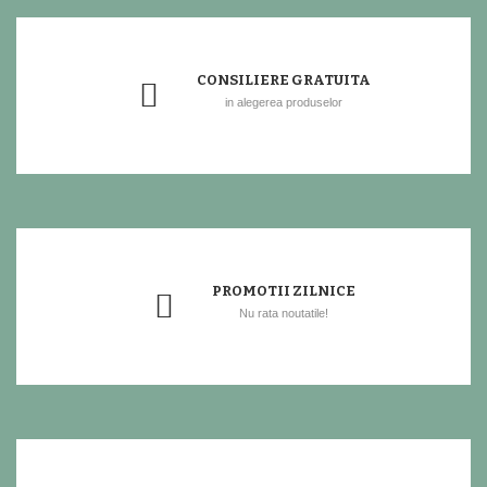
CONSILIERE GRATUITA
in alegerea produselor
PROMOTII ZILNICE
Nu rata noutatile!