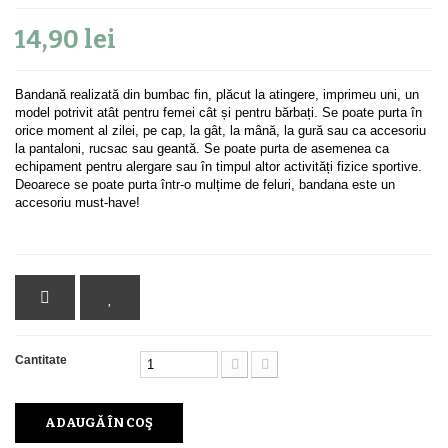
14,90 lei
Bandană realizată din bumbac fin, plăcut la atingere, imprimeu uni, un
model potrivit atât pentru femei cât și pentru bărbați. Se poate purta în
orice moment al zilei, pe cap, la gât, la mână, la gură sau ca accesoriu
la pantaloni, rucsac sau geantă. Se poate purta de asemenea ca
echipament pentru alergare sau în timpul altor activități fizice sportive.
Deoarece se poate purta într-o mulțime de feluri, bandana este un
accesoriu must-have!
Cantitate
ADAUGĂ ÎN COŞ