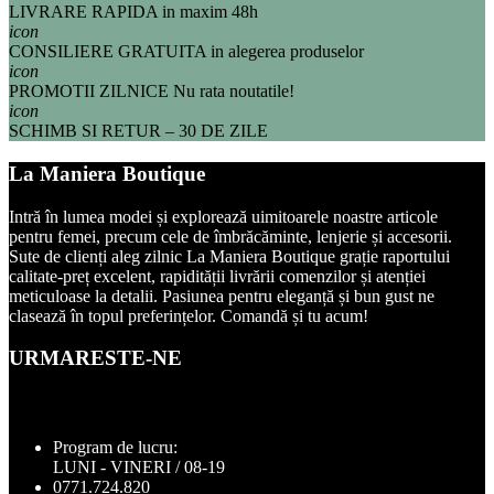
LIVRARE RAPIDA
in maxim 48h
icon
CONSILIERE GRATUITA
in alegerea produselor
icon
PROMOTII ZILNICE
Nu rata noutatile!
icon
SCHIMB SI RETUR –
30 DE ZILE
La Maniera Boutique
Intră în lumea modei și explorează uimitoarele noastre articole
pentru femei, precum cele de îmbrăcăminte, lenjerie și accesorii.
Sute de clienți aleg zilnic La Maniera Boutique grație raportului
calitate-preț excelent, rapidității livrării comenzilor și atenției
meticuloase la detalii. Pasiunea pentru eleganță și bun gust ne
clasează în topul preferințelor. Comandă și tu acum!
URMARESTE-NE
CONTACTEAZA-NE ACUM!
Program de lucru:
LUNI - VINERI / 08-19
0771.724.820