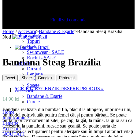
Total produse:
Total livrare
Urmeaza a se stabili
Total
Continuaţi cumpărăturie
Finalizați comanda
CATEGORII
Home
/
Accesorii
>
Bandane & Eșarfe
>
Bandana Steag Brazilia
Imbracaminte
Nou
Topuri
Body
Swimwear - SALE
Rochii - SALE
Bandana Steag Brazilia
Lenjerie
Dresuri
Lenjerie
Tweet
Share
Google+
Pinterest
Corsete
Șosete
SCRIE O RECENZIE DESPRE PRODUS »
Accesorii
Bandane & Eșarfe
14,90 lei
Curele
Bandană realizată din bumbac fin, plăcut la atingere, imprimeu uni,
Home
un model potrivit atât pentru femei cât și pentru bărbați. Se poate
Imbracaminte
purta în orice moment al zilei, pe cap, la gât, la mână, la gură sau ca
Lenjerie
accesoriu la pantaloni, rucsac sau geantă. Se poate purta de
Accesorii
asemenea ca echipament pentru alergare sau în timpul altor activități
NOUTATI
fizice sportive. Deoarece se poate purta într-o mulțime de feluri,