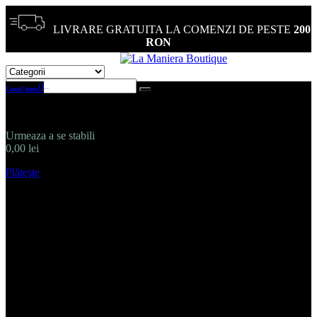
LIVRARE GRATUITA LA COMENZI DE PESTE
200
RON
0
Cosul meu
Niciun produs
Urmeaza a se stabili
Livrare
0,00 lei
Total
Plăteşte
Produs adăugat cu succes la coşul dvs.
Cantitate
Total
0
articole în coșul dvs.
Aveţi un produs în
coş.