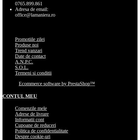
0765.899.861
Adresa de email:
office@lamaniera.ro
INFO CLIENT
Promotiile zilei
Produse noi
Trend vanzari
Date de contact
A.N.P.C.
S.O.L.
Termeni si conditii
© 2014
Ecommerce software by PrestaShop™
CONTUL MEU
Comenzile mele
Adrese de livrare
Informatii cont
Cupoane de reduceri
Politica de confidentialitate
Despre cookie-uri