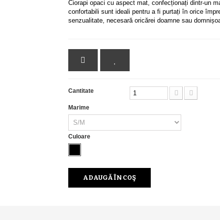
Ciorapi opaci cu aspect mat, confecționați dintr-un mater
confortabili sunt ideali pentru a fi purtați în orice împ
senzualitate, necesară oricărei doamne sau domnișoa
Cantitate
Marime
Culoare
ADAUGĂ ÎN COŞ