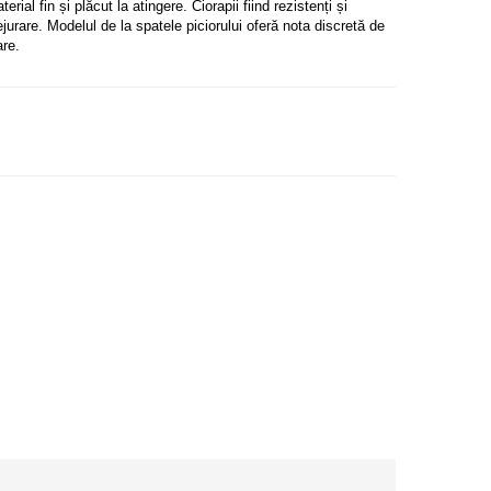
ial fin și plăcut la atingere. Ciorapii fiind rezistenți și
rejurare. Modelul de la spatele piciorului oferă nota discretă de
re.