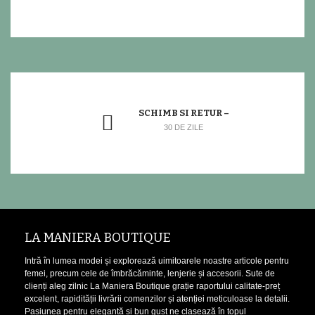
SCHIMB SI RETUR –
30 DE ZILE
LA MANIERA BOUTIQUE
Intră în lumea modei și explorează uimitoarele noastre articole pentru
femei, precum cele de îmbrăcăminte, lenjerie și accesorii. Sute de
clienți aleg zilnic La Maniera Boutique grație raportului calitate-preț
excelent, rapidității livrării comenzilor și atenției meticuloase la detalii.
Pasiunea pentru eleganță și bun gust ne clasează în topul