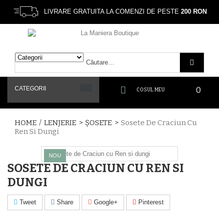
LIVRARE GRATUITA LA COMENZI DE PESTE
200 RON
CATEGORII
0
COSUL MEU
HOME
/
LENJERIE
>
ȘOSETE
>
Sosete De Craciun Cu
Ren Si Dungi
NOU
SOSETE DE CRACIUN CU REN SI
DUNGI
Tweet
Share
Google+
Pinterest