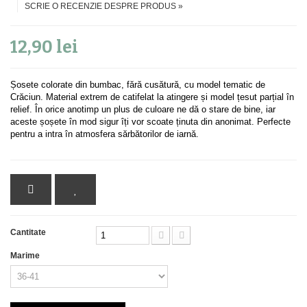
SCRIE O RECENZIE DESPRE PRODUS »
12,90 lei
Șosete colorate din bumbac, fără cusătură, cu model tematic de
Crăciun. Material extrem de catifelat la atingere și model țesut parțial în
relief. În orice anotimp un plus de culoare ne dă o stare de bine, iar
aceste șoșete în mod sigur îți vor scoate ținuta din anonimat. Perfecte
pentru a intra în atmosfera sărbătorilor de iarnă.
Cantitate
Marime